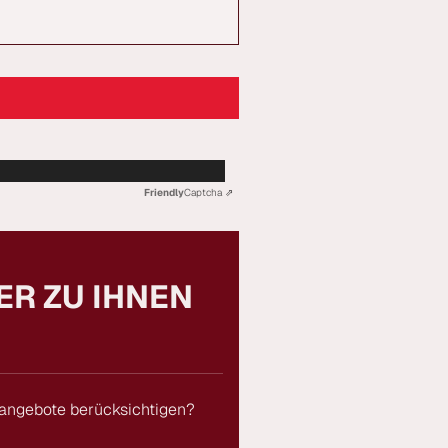
Friendly
Captcha ⇗
ER ZU IHNEN
nangebote berücksichtigen?